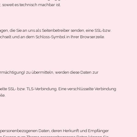
 soweit es technisch machbar ist.
en, die Sie an uns als Seitenbetreiber senden, eine SSL-bzw.
wechselt und an dem Schloss-Symbol in Ihrer Browserzeile.
ermächtigung) zu übermitteln, werden diese Daten zur
selte SSL- bzw. TLS-Verbindung. Eine verschlüsselte Verbindung
le.
en personenbezogenen Daten, deren Herkunft und Empfänger