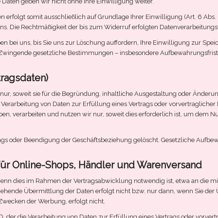
 Daten geben wir nicht ohne Ihre Einwilligung weiter.
rfolgt somit ausschließlich auf Grundlage Ihrer Einwilligung (Art. 6 Abs. 1
n uns. Die Rechtmäßigkeit der bis zum Widerruf erfolgten Datenverarbeitun
n bei uns, bis Sie uns zur Löschung auffordern, Ihre Einwilligung zur Sp
e). Zwingende gesetzliche Bestimmungen – insbesondere Aufbewahrungsfrist
tragsdaten)
r, soweit sie für die Begründung, inhaltliche Ausgestaltung oder Änderung
 die Verarbeitung von Daten zur Erfüllung eines Vertrags oder vorvertragli
n, verarbeiten und nutzen wir nur, soweit dies erforderlich ist, um dem 
s oder Beendigung der Geschäftsbeziehung gelöscht. Gesetzliche Aufbewa
für Online-Shops, Händler und Warenversand
enn dies im Rahmen der Vertragsabwicklung notwendig ist, etwa an die mi
rgehende Übermittlung der Daten erfolgt nicht bzw. nur dann, wenn Sie de
 Zwecken der Werbung, erfolgt nicht.
GVO, der die Verarbeitung von Daten zur Erfüllung eines Vertrags oder vorve