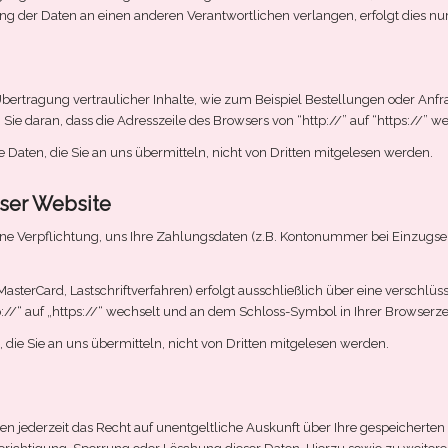
g der Daten an einen anderen Verantwortlichen verlangen, erfolgt dies nur,
ertragung vertraulicher Inhalte, wie zum Beispiel Bestellungen oder Anfrag
ie daran, dass die Adresszeile des Browsers von “http://” auf “https://” 
e Daten, die Sie an uns übermitteln, nicht von Dritten mitgelesen werden.
eser Website
eine Verpflichtung, uns Ihre Zahlungsdaten (z.B. Kontonummer bei Einzugs
terCard, Lastschriftverfahren) erfolgt ausschließlich über eine verschlüs
p://“ auf „https://“ wechselt und an dem Schloss-Symbol in Ihrer Browserzei
die Sie an uns übermitteln, nicht von Dritten mitgelesen werden.
 jederzeit das Recht auf unentgeltliche Auskunft über Ihre gespeichert