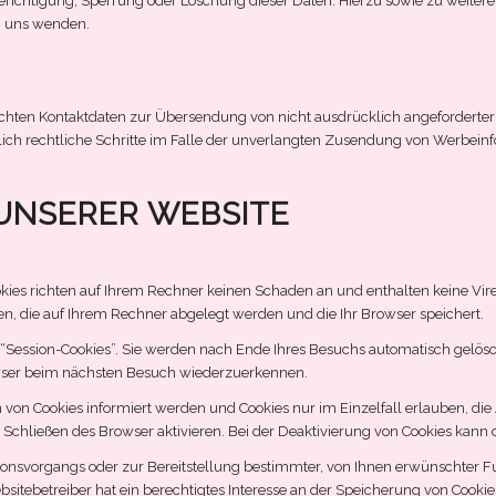
Berichtigung, Sperrung oder Löschung dieser Daten. Hierzu sowie zu wei
n uns wenden.
chten Kontaktdaten zur Übersendung von nicht ausdrücklich angeforderter
klich rechtliche Schritte im Falle der unverlangten Zusendung von Werbein
 UNSERER WEBSITE
okies richten auf Ihrem Rechner keinen Schaden an und enthalten keine Vir
ien, die auf Ihrem Rechner abgelegt werden und die Ihr Browser speichert.
“Session-Cookies”. Sie werden nach Ende Ihres Besuchs automatisch gelösch
rowser beim nächsten Besuch wiederzuerkennen.
en von Cookies informiert werden und Cookies nur im Einzelfall erlauben, d
chließen des Browser aktivieren. Bei der Deaktivierung von Cookies kann di
nsvorgangs oder zur Bereitstellung bestimmter, von Ihnen erwünschter Fun
bsitebetreiber hat ein berechtigtes Interesse an der Speicherung von Cookie