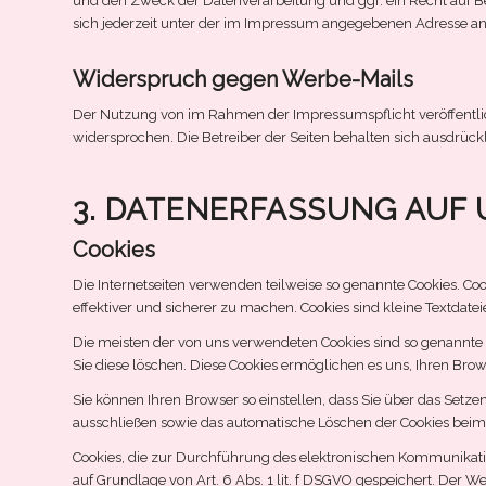
und den Zweck der Datenverarbeitung und ggf. ein Recht auf 
sich jederzeit unter der im Impressum angegebenen Adresse a
Widerspruch gegen Werbe-Mails
Der Nutzung von im Rahmen der Impressumspflicht veröffentli
widersprochen. Die Betreiber der Seiten behalten sich ausdrüc
3. DATENERFASSUNG AUF
Cookies
Die Internetseiten verwenden teilweise so genannte Cookies. Co
effektiver und sicherer zu machen. Cookies sind kleine Textdate
Die meisten der von uns verwendeten Cookies sind so genannte 
Sie diese löschen. Diese Cookies ermöglichen es uns, Ihren B
Sie können Ihren Browser so einstellen, dass Sie über das Setz
ausschließen sowie das automatische Löschen der Cookies beim S
Cookies, die zur Durchführung des elektronischen Kommunikatio
auf Grundlage von Art. 6 Abs. 1 lit. f DSGVO gespeichert. Der We