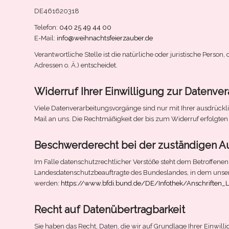
DE461620318
Telefon:
040 25 49 44 00
E-Mail:
info@weihnachtsfeierzauber.de
Verantwortliche Stelle ist die natürliche oder juristische Per
Adressen o. Ä.) entscheidet.
Widerruf Ihrer Einwilligung zur Datenve
Viele Datenverarbeitungsvorgänge sind nur mit Ihrer ausdrücklic
Mail an uns. Die Rechtmäßigkeit der bis zum Widerruf erfolgte
Beschwerderecht bei der zuständigen A
Im Falle datenschutzrechtlicher Verstöße steht dem Betroffene
Landesdatenschutzbeauftragte des Bundeslandes, in dem unser
werden:
https://www.bfdi.bund.de/DE/Infothek/Anschriften_L
Recht auf Datenübertragbarkeit
Sie haben das Recht, Daten, die wir auf Grundlage Ihrer Einwill