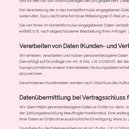
und für den Fall von Anschlussfragen bei uns gespeichert. Diese
Die Verarbeitung der in das Kontaktformular eingegebenen Daten e
widerrufen. Dazu reicht eine formlose Mitteilung per E-Mail a
Die von Ihnen im Kontaktformular eingegebenen Daten verbleibe
entfällt (z.B. nach abgeschlossener Bearbeitung Ihrer Anfrag
Verarbeiten von Daten (Kunden- und Ver
Wir erheben, verarbeiten und nutzen personenbezogene Daten nu
Dies erfolgt auf Grundlage von Art. 6 Abs. 1 lit. b DSGVO, der
Inanspruchnahme unserer Internetseiten (Nutzungsdaten) erhebe
abzurechnen.
Die erhobenen Kundendaten werden nach Abschluss des Auftrag
Datenübermittlung bei Vertragsschluss 
Wir übermitteln personenbezogene Daten an Dritte nur dann, w
der Zahlungsabwicklung beauftragte Kreditinstitut. Eine weite
Ihrer Daten an Dritte ohne ausdrückliche Einwilligung, etwa zu
Grundlage für die Datenverarbeitung ist Art. 6 Abs. 1 lit. b DS